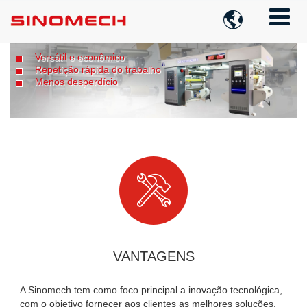

Versátil e econômico
S
Repetição rápida do trabalho
Menos desperdício

VANTAGENS
A Sinomech tem como foco principal a inovação tecnológica,
com o objetivo fornecer aos clientes as melhores soluções.