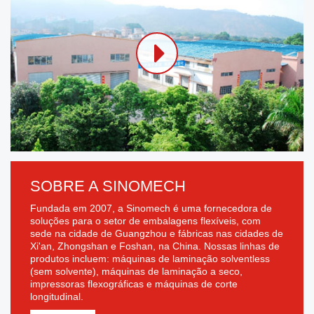
SOBRE A SINOMECH
Fundada em 2007, a Sinomech é uma fornecedora de
soluções para o setor de embalagens flexíveis, com
sede na cidade de Guangzhou e fábricas nas cidades de
Xi'an, Zhongshan e Foshan, na China. Nossas linhas de
produtos incluem: máquinas de laminação solventless
(sem solvente), máquinas de laminação a seco,
impressoras flexográficas e máquinas de corte
longitudinal.