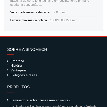
máquina de corte longitudinal é um equipamento primário
usada na conversão ...
Velocidade máxima de corte
500mpm
Largura máxima da bobina
1050/1300/1500mm
SOBRE A SINOMECH
Empresa
História
Vantagens
Exibições e feiras
PRODUTOS
Laminadora solventless (sem solvente)
Laminadora solventless (sem solvente) para embalagens flexíveis