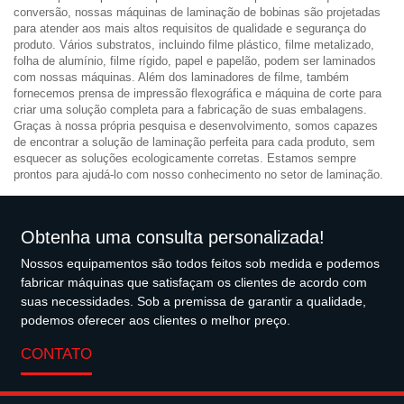
conversão, nossas máquinas de laminação de bobinas são projetadas
para atender aos mais altos requisitos de qualidade e segurança do
produto. Vários substratos, incluindo filme plástico, filme metalizado,
folha de alumínio, filme rígido, papel e papelão, podem ser laminados
com nossas máquinas. Além dos laminadores de filme, também
fornecemos prensa de impressão flexográfica e máquina de corte para
criar uma solução completa para a fabricação de suas embalagens.
Graças à nossa própria pesquisa e desenvolvimento, somos capazes
de encontrar a solução de laminação perfeita para cada produto, sem
esquecer as soluções ecologicamente corretas. Estamos sempre
prontos para ajudá-lo com nosso conhecimento no setor de laminação.
Obtenha uma consulta personalizada!
Nossos equipamentos são todos feitos sob medida e podemos
fabricar máquinas que satisfaçam os clientes de acordo com
suas necessidades. Sob a premissa de garantir a qualidade,
podemos oferecer aos clientes o melhor preço.
CONTATO