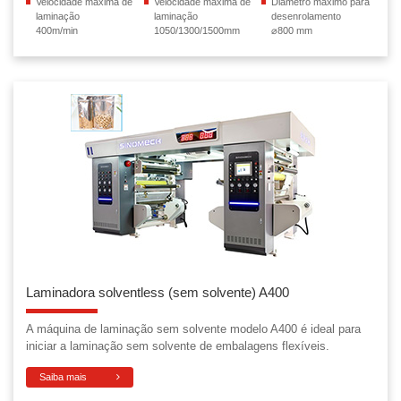
Velocidade máxima de
Velocidade máxima de
Diâmetro máximo para
laminação
laminação
desenrolamento
400m/min
1050/1300/1500mm
⌀800 mm
Laminadora solventless (sem solvente) A400
A máquina de laminação sem solvente modelo A400 é ideal para
iniciar a laminação sem solvente de embalagens flexíveis.
Saiba mais