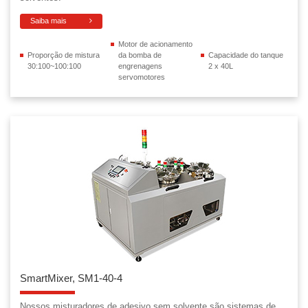
Saiba mais
Motor de acionamento
Proporção de mistura
da bomba de
Capacidade do tanque
30:100~100:100
engrenagens
2 x 40L
servomotores
SmartMixer, SM1-40-4
Nossos misturadores de adesivo sem solvente são sistemas de