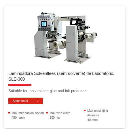
Lamindadora Solventlees (sem solvente) de Laboratório,
SLE-300
Suitable for: solventless glue and ink producers
Saiba mais
Max unwinding
Max mechanical speed
Max web width
diameter
450m/min
300mm
400mm