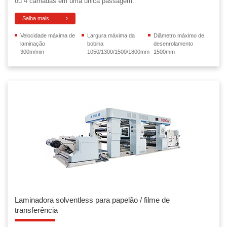
ou 4 camadas em uma única passagem.
Saiba mais
Velocidade máxima de
Largura máxima da
Diâmetro máximo de
laminação
bobina
desenrolamento
300m/min
1050/1300/1500/1800mm
1500mm
Laminadora solventless para papelão / filme de
transferência