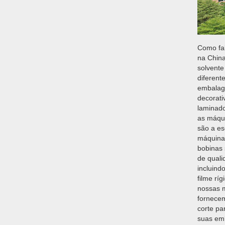
Como fab
na Chin
solvente
diferent
embalage
decorati
laminado
as máqu
são a es
máquina
bobinas 
de quali
incluindo
filme rí
nossas 
fornecem
corte pa
suas emb