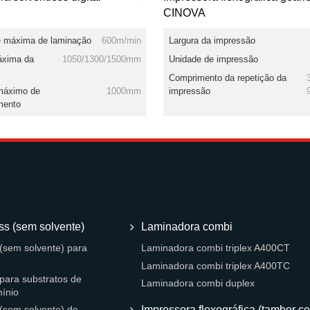
CINOVA
e máxima de laminação
600m/min
Largura da impressão
áxima da
1050/1300/1500mm
Unidade de impressão
Comprimento da repetição da
máximo de
1000mm
impressão
mento
ss (sem solvente)
Laminadora combi
(sem solvente) para
Laminadora combi triplex A400CT
Laminadora combi triplex A400TC
para substratos de
Laminadora combi duplex
mínio
Impressora flexográfica (tambor ce
(sem solvente) de