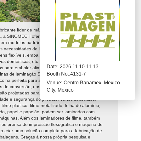
ricante líder de máquinas de laminação solventess
a, a SINOMECH oferece vários laminadores sem
 em modelos padrão e personalizados para atender a
es necessidades de laminação nas áreas de
ns flexíveis, embalagens de tabaco, materiais
vos domésticos, etc. Se você estiver fabricando
Date: 2026.11.10-11.13
s para embalar alimentos, mercadorias ou líquidos,
Booth No.:4131-7
inas de laminação SINOMECH com alto desempenho
colha perfeita para seus produtos. Como importantes
Venue: Centro Banamex, Mexico
s de conversão, nossas máquinas de laminação de
City, Mexico
são projetadas para atender aos mais altos requisitos
dade e segurança do produto. Vários substratos,
 filme plástico, filme metalizado, folha de alumínio,
gido, papel e papelão, podem ser laminados com
máquinas. Além dos laminadores de filme, também
os prensa de impressão flexográfica e máquina de
ra criar uma solução completa para a fabricação de
alagens. Graças à nossa própria pesquisa e