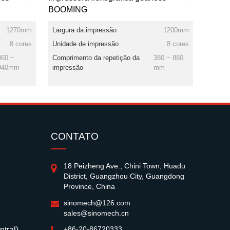
BOOMING
1270mm
Largura da impressão
1200mm
8 cores
Unidade de impressão
8 cores
360 ~
Comprimento da repetição da
380 ~ 880
940mm
impressão
mm
CONTATO
18 Peizheng Ave., Chini Town, Huadu
District, Guangzhou City, Guangdong
Province, China
sinomech@126.com
sales@sinomech.cn
+86-20-86720333
ntral)