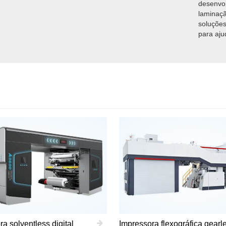
desenvol
laminaçã
soluções
para aju
a solventless digital
Impressora flexográfica gearl