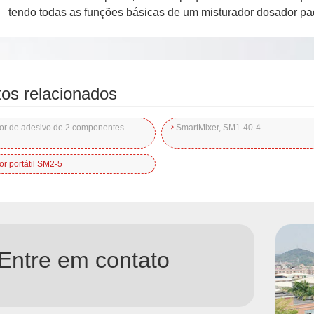
tendo todas as funções básicas de um misturador dosador pa
os relacionados
or de adesivo de 2 componentes
SmartMixer, SM1-40-4
or portátil SM2-5
Entre em contato