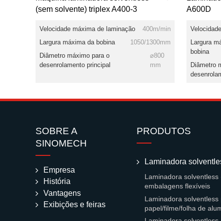
(sem solvente) triplex A400-3
A600D
Velocidade máxima de laminação
400m/min
Velocidad
Largura máxima da bobina
1050/1300mm
Largura m
bobina
Diâmetro máximo para o
⌀800
desenrolamento principal
mm
Diâmetro 
desenrola
SOBRE A
PRODUTOS
SINOMECH
Laminadora solventle
Empresa
Laminadora solventless 
História
embalagens flexíveis
Vantagens
Laminadora solventless 
Exibições e feiras
papel/filme/folha de alu
Laminadora solventless 