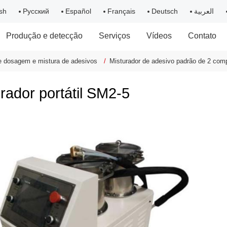
sh
Русский
Español
Français
Deutsch
العربية
Produção e detecção
Serviços
Vídeos
Contato
 dosagem e mistura de adesivos
Misturador de adesivo padrão de 2 co
rador portátil SM2-5