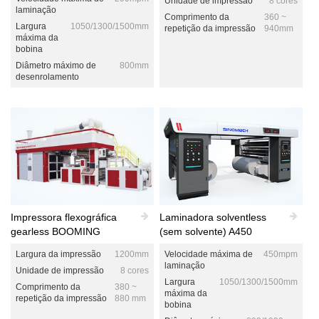
Unidade de impressão
8 cores
laminação
Comprimento da
360 ~
Largura
1050/1300/1500mm
repetição da impressão
940mm
máxima da
bobina
Diâmetro máximo de
800mm
desenrolamento
Impressora flexográfica
Laminadora solventless
gearless BOOMING
(sem solvente) A450
Largura da impressão
1200mm
Velocidade máxima de
450mpm
laminação
Unidade de impressão
8 cores
Largura
1050/1300/1500mm
Comprimento da
380 ~
máxima da
repetição da impressão
880 mm
bobina