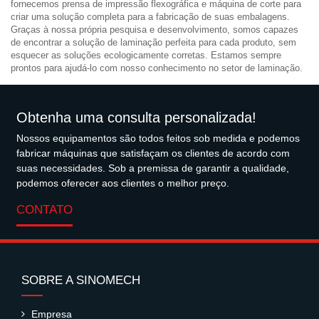
fornecemos prensa de impressão flexográfica e máquina de corte para
criar uma solução completa para a fabricação de suas embalagens.
Graças à nossa própria pesquisa e desenvolvimento, somos capazes
de encontrar a solução de laminação perfeita para cada produto, sem
esquecer as soluções ecologicamente corretas. Estamos sempre
prontos para ajudá-lo com nosso conhecimento no setor de laminação.
Obtenha uma consulta personalizada!
Nossos equipamentos são todos feitos sob medida e podemos
fabricar máquinas que satisfaçam os clientes de acordo com
suas necessidades. Sob a premissa de garantir a qualidade,
podemos oferecer aos clientes o melhor preço.
CONTATO
SOBRE A SINOMECH
Empresa