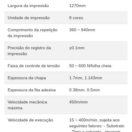
Largura da impressão
1270mm
Unidade de impressão
8 cores
Comprimento da repetição
360 ~ 940mm
da impressão
Precisão do registro da
±0.1mm
impressão
Faixa de controle de tensão
50 ~ 600 N/folha cheia
Espessura da chapa
1.7mm, 1.143mm
Espessura da fita adesiva
0.38mm, 0.5mm
Velocidade mecânica
450m/min
máxima
Velocidade de execução
15 ~ 400m/min, sujeita aos
seguintes fatores: - Substrato
- Tinta e solvente - Imagem