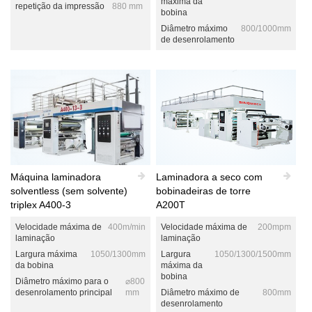
máxima da
repetição da impressão
880 mm
bobina
Diâmetro máximo
800/1000mm
de desenrolamento
Máquina laminadora
Laminadora a seco com
solventless (sem solvente)
bobinadeiras de torre
triplex A400-3
A200T
Velocidade máxima de
400m/min
Velocidade máxima de
200mpm
laminação
laminação
Largura máxima
1050/1300mm
Largura
1050/1300/1500mm
da bobina
máxima da
bobina
Diâmetro máximo para o
⌀800
desenrolamento principal
mm
Diâmetro máximo de
800mm
desenrolamento