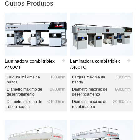
Outros Produtos
Laminadora combi triplex
Laminadora combi triplex
A400CT
A400TC
Largura máxima da
1300mm
Largura máxima da
1300mm
banda
banda
Diâmetro máximo de
Ø800mm
Diâmetro máximo de
Ø800mm
desenrolamento
desenrolamento
Diâmetro máximo de
Ø1000mm
Diâmetro máximo de
Ø1000mm
rebobinagem
rebobinagem