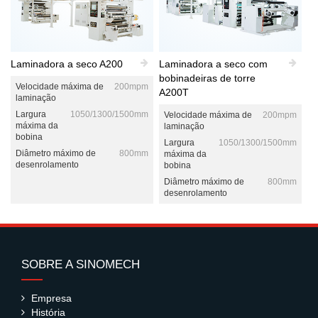
Laminadora a seco A200
Laminadora a seco com
bobinadeiras de torre
Velocidade máxima de
200mpm
A200T
laminação
Largura
1050/1300/1500mm
Velocidade máxima de
200mpm
máxima da
laminação
bobina
Largura
1050/1300/1500mm
Diâmetro máximo de
800mm
máxima da
desenrolamento
bobina
Diâmetro máximo de
800mm
desenrolamento
SOBRE A SINOMECH
Empresa
História