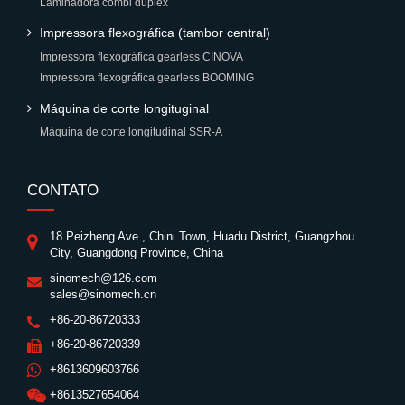
Laminadora combi duplex
Impressora flexográfica (tambor central)
Impressora flexográfica gearless CINOVA
Impressora flexográfica gearless BOOMING
Máquina de corte longituginal
Máquina de corte longitudinal SSR-A
CONTATO
18 Peizheng Ave., Chini Town, Huadu District, Guangzhou
City, Guangdong Province, China
sinomech@126.com
sales@sinomech.cn
+86-20-86720333
+86-20-86720339
+8613609603766
+8613527654064