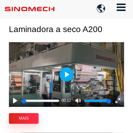

Laminadora a seco A200
Play
00:12
Play
Mute
Enter
fullscre
MAIS