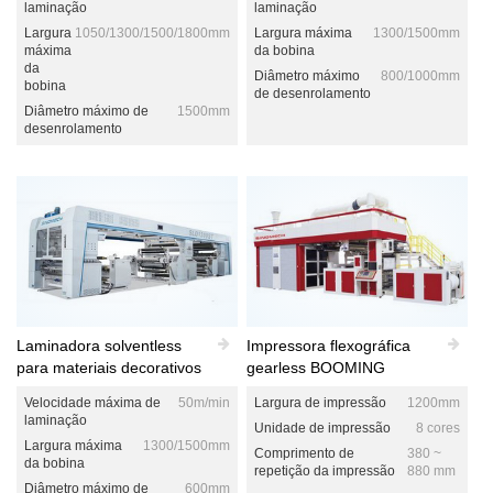
laminação
laminação
Largura
1050/1300/1500/1800mm
Largura máxima
1300/1500mm
máxima
da bobina
da
Diâmetro máximo
800/1000mm
bobina
de desenrolamento
Diâmetro máximo de
1500mm
desenrolamento
Laminadora solventless
Impressora flexográfica
para materiais decorativos
gearless BOOMING
Velocidade máxima de
50m/min
Largura de impressão
1200mm
laminação
Unidade de impressão
8 cores
Largura máxima
1300/1500mm
Comprimento de
380 ~
da bobina
repetição da impressão
880 mm
Diâmetro máximo de
600mm