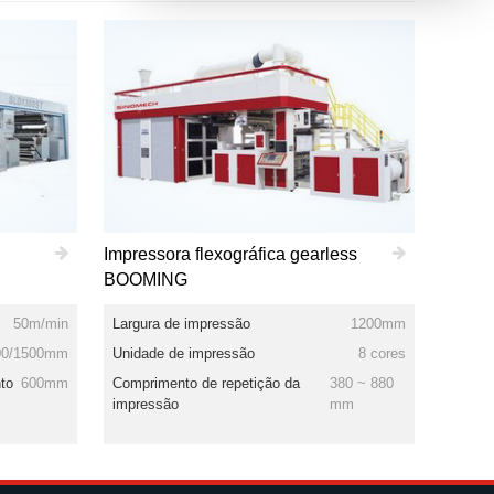
Impressora flexográfica gearless
BOOMING
50m/min
Largura de impressão
1200mm
00/1500mm
Unidade de impressão
8 cores
to
600mm
Comprimento de repetição da
380 ~ 880
impressão
mm