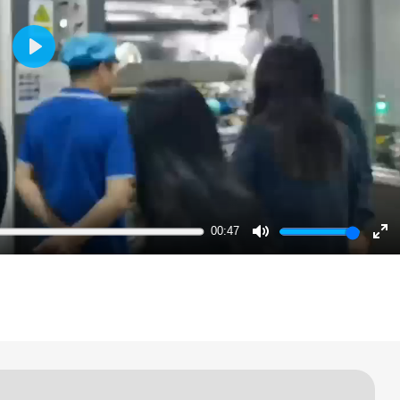
Play
00:47
Mute
En
ful