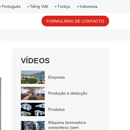
Português
Tiếng Việt
Türkçe
Indonesia
FORMULÁRIO DE CONTACTO
VÍDEOS
Empresa
Produção e detecção
Produtos
Máquina laminadora
solventless (sem