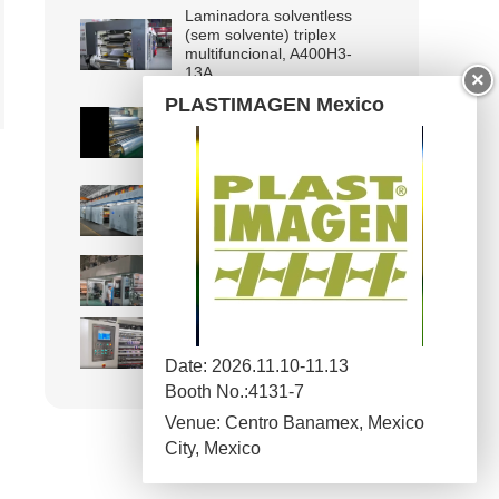
Laminadora solventless
(sem solvente) triplex
multifuncional, A400H3-
13A
×
PLASTIMAGEN Mexico
Laminadora solventless
para materiais
decorativos
Laminadora solventess
para embalagens de
queijo
Laminadora a seco A200
Máquina de corte
longitudinal SSR-A
Date: 2026.11.10-11.13
Booth No.:4131-7
Venue: Centro Banamex, Mexico
City, Mexico