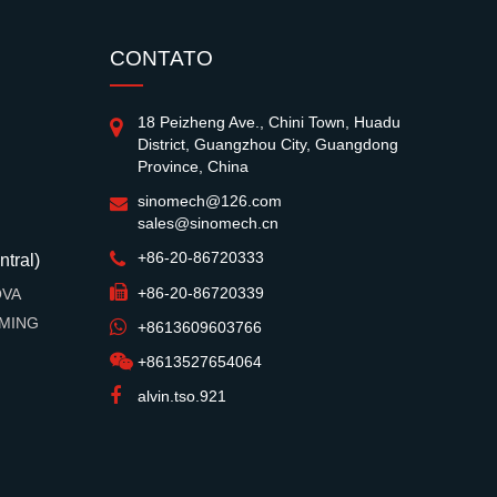
CONTATO
18 Peizheng Ave., Chini Town, Huadu
District, Guangzhou City, Guangdong
Province, China
sinomech@126.com
sales@sinomech.cn
+86-20-86720333
ntral)
+86-20-86720339
OVA
OMING
+8613609603766
+8613527654064
alvin.tso.921