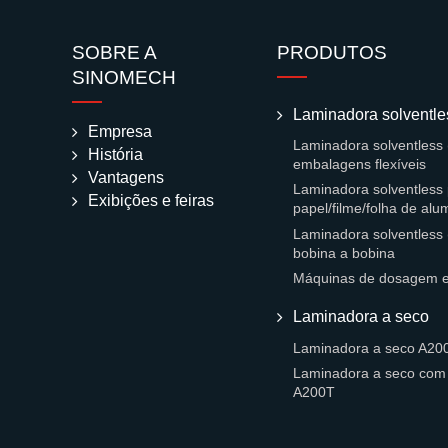
SOBRE A
PRODUTOS
SINOMECH
Laminadora solventle
Empresa
Laminadora solventless 
História
embalagens flexíveis
Vantagens
Laminadora solventless 
Exibições e feiras
papel/filme/folha de alu
Laminadora solventless 
bobina a bobina
Máquinas de dosagem e 
Laminadora a seco
Laminadora a seco A20
Laminadora a seco com 
A200T