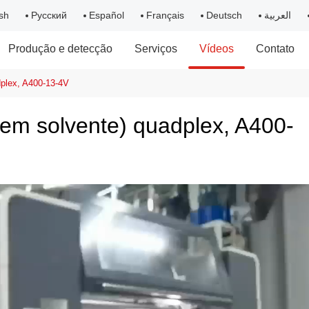
sh
Русский
Español
Français
Deutsch
العربية
Produção e detecção
Serviços
Vídeos
Contato
dplex, A400-13-4V
sem solvente) quadplex, A400-