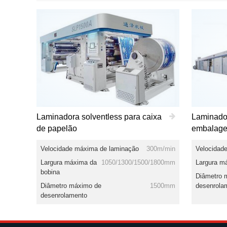
Laminadora solventless para caixa
Laminador
de papelão
embalage
Velocidade máxima de laminação
300m/min
Velocidad
Largura máxima da
1050/1300/1500/1800mm
Largura m
bobina
Diâmetro 
Diâmetro máximo de
1500mm
desenrola
desenrolamento