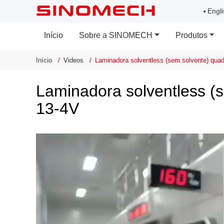
Engli
Início
Sobre a SINOMECH
Produtos
Início
Videos
Laminadora solventless (sem solvente) qua
Laminadora solventless (
13-4V