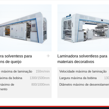
a solventess para
Laminadora solventless para
ns de queijo
materiais decorativos
e máxima de laminação
150m/min
Velocidade máxima de laminação
áxima da bobina
1300/1500mm
Largura máxima da bobina
13
máximo de
800/1000mm
Diâmetro máximo de desenrolamen
mento