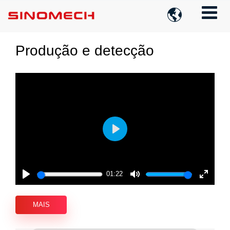

Produção e detecção
Play
01:22
Play
Mute
Enter
fullscre
MAIS