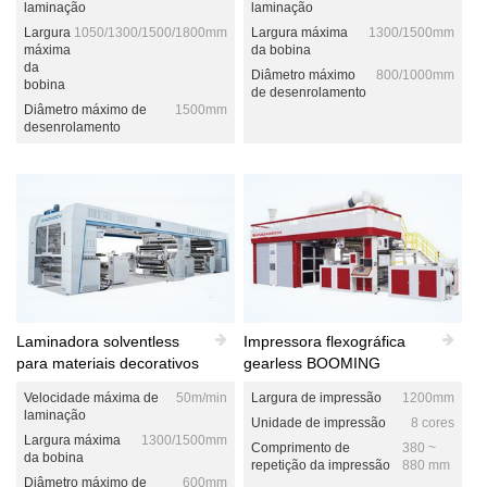
laminação
laminação
Largura
1050/1300/1500/1800mm
Largura máxima
1300/1500mm
máxima
da bobina
da
Diâmetro máximo
800/1000mm
bobina
de desenrolamento
Diâmetro máximo de
1500mm
desenrolamento
Laminadora solventless
Impressora flexográfica
para materiais decorativos
gearless BOOMING
Velocidade máxima de
50m/min
Largura de impressão
1200mm
laminação
Unidade de impressão
8 cores
Largura máxima
1300/1500mm
Comprimento de
380 ~
da bobina
repetição da impressão
880 mm
Diâmetro máximo de
600mm